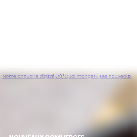
Notre annuaire digital
Où/Quoi manger?
Les nouveaux
commerces
Les brocantes