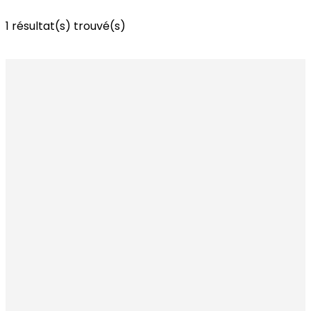
1
résultat(s) trouvé(s)
Voir les commerces à la une
Voir tous les commerces