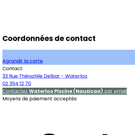
Coordonnées de contact
Agrandir la carte
Contact:
33 Rue Théophile Delbar - Waterloo
02 354 12 70
Contactez
Waterloo Piscine (Nausicaa)
par email
Moyens de paiement acceptés: