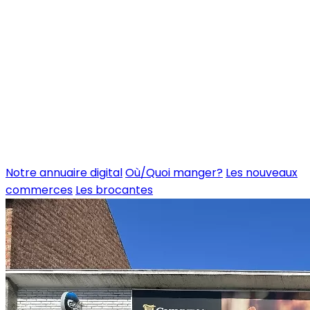
Notre annuaire digital
Où/Quoi manger?
Les nouveaux
commerces
Les brocantes