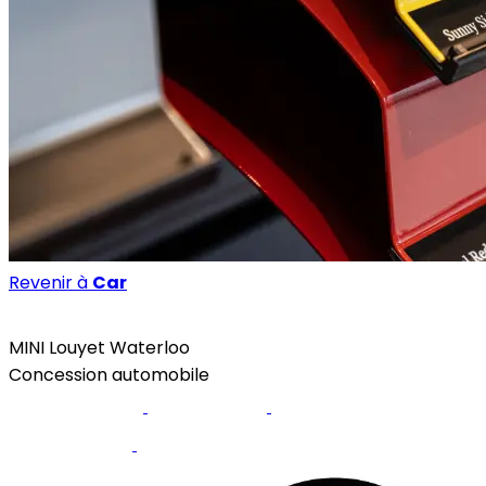
Revenir à
Car
Car
MINI Louyet Waterloo
Concession automobile
Site internet
Facebook
Réserver un essai
Instagram
Prendre un RDV