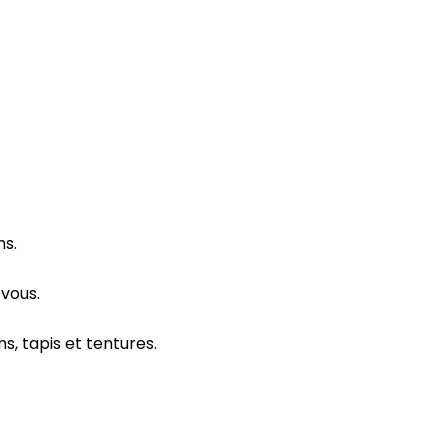
ms.
-vous.
s, tapis et tentures.