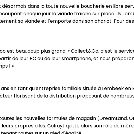
nt désormais dans la toute nouvelle boucherie en libre ser
coupent chaque jour la viande fraîche sur place. Ils l’em
rectement sa viande et l’emporte dans son chariot. Pour d
est beaucoup plus grand. « Collect&Go, c’est le service p
partir de leur PC ou de leur smartphone, et nous préparons
mps ! »
0 ans en tant qu'entreprise familiale située à Lembeek en 
acteur florissant de la distribution proposant de nombreu
r toutes les nouvelles formules de magasin (DreamLand, OKa
 leurs propres ailes. Colruyt quitte alors son rôle de mèr
tenant toutes sur un pied d'égalité.