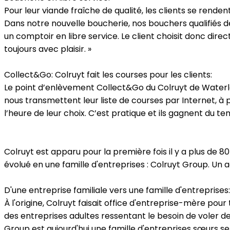
Pour leur viande fraîche de qualité, les clients se rende
Dans notre nouvelle boucherie, nos bouchers qualifiés dé
un comptoir en libre service. Le client choisit donc di
toujours avec plaisir. »
Collect&Go: Colruyt fait les courses pour les clients:
Le point d’enlèvement Collect&Go du Colruyt de Waterloo 
nous transmettent leur liste de courses par Internet, à 
l’heure de leur choix. C’est pratique et ils gagnent du te
Colruyt est apparu pour la première fois il y a plus de 8
évolué en une famille d'entreprises : Colruyt Group. Un 
D'une entreprise familiale vers une famille d'entreprises:
À l'origine, Colruyt faisait office d'entreprise-mère pou
des entreprises adultes ressentant le besoin de voler de
Group est aujourd'hui une famille d'entreprises sœurs se 