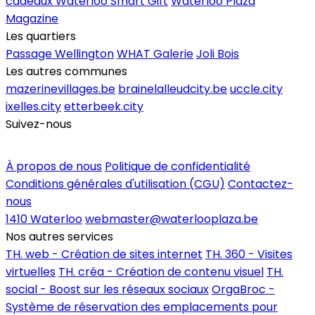
cadeaux Waterloo Smart Gift
Waterloo Plaza
Magazine
Les quartiers
Passage Wellington
WHAT Galerie
Joli Bois
Les autres communes
mazerinevillages.be
brainelalleudcity.be
uccle.city
ixelles.city
etterbeek.city
Suivez-nous
Inscrire un commerce
À propos de nous
Politique de confidentialité
Conditions générales d'utilisation (CGU)
Contactez-
nous
1410 Waterloo
webmaster@waterlooplaza.be
Nos autres services
TH. web - Création de sites internet
TH. 360 - Visites
virtuelles
TH. créa - Création de contenu visuel
TH.
social - Boost sur les réseaux sociaux
OrgaBroc -
Système de réservation des emplacements pour