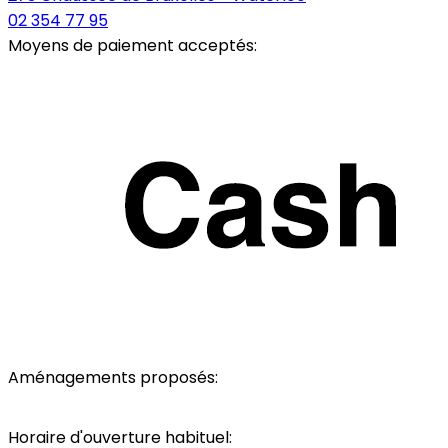
02 354 77 95
Moyens de paiement acceptés:
Aménagements proposés:
Parking
Accès personnes à mobilité réduite
Toile
Horaire d'ouverture habituel: