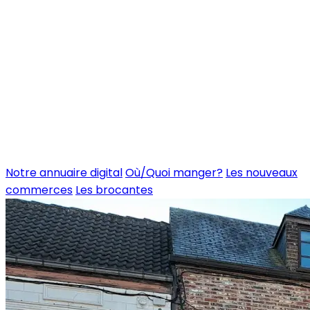
Notre annuaire digital
Où/Quoi manger?
Les nouveaux
commerces
Les brocantes