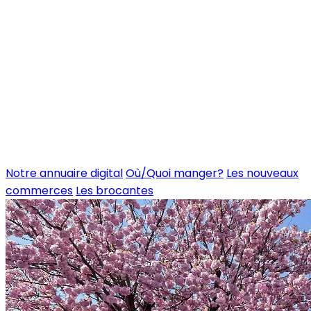
Notre annuaire digital
Où/Quoi manger?
Les nouveaux
commerces
Les brocantes