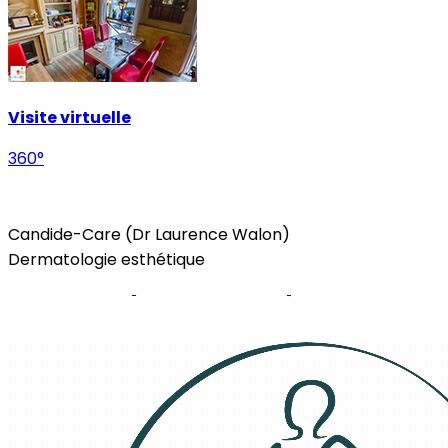
Visite virtuelle
360°
Beauty & Wellness
Health
Candide-Care (Dr Laurence Walon)
Dermatologie esthétique
Site internet
Page Facebook
Instagram
Prendre rendez-vous