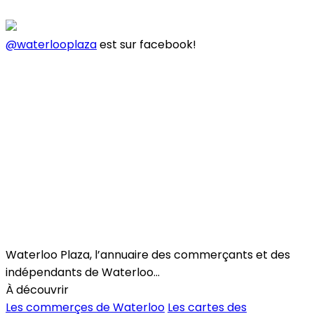
@waterlooplaza
est sur facebook!
Suivre
Toutes les catégories
Beauty & Wellness
Fashion
Trends
Bars / Restaurants
Free Time
Kids
Food
Home
Health
Pets
Car
Services
Waterloo Plaza, l’annuaire des commerçants et des
indépendants de Waterloo...
À découvrir
Les commerçes de Waterloo
Les cartes des