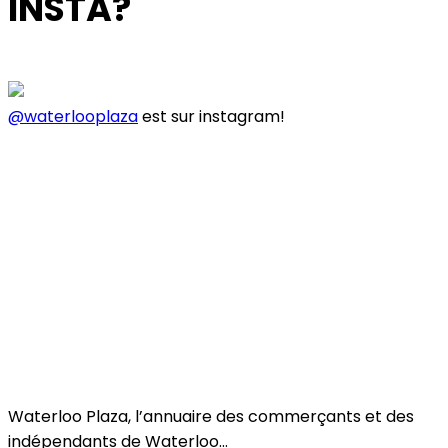
INSTA?
@waterlooplaza
est sur instagram!
Suivre
Toutes les catégories
Beauty & Wellness
Fashion
Trends
Bars / Restaurants
Free Time
Kids
Food
Home
Health
Pets
Car
Services
Waterloo Plaza, l’annuaire des commerçants et des
indépendants de Waterloo...